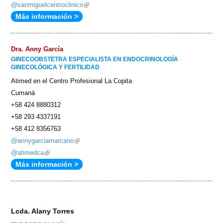
@sanmiguelcentroclinico
(link
Más información >
is
external)
Dra. Anny García
GINECOOBSTETRA ESPECIALISTA EN ENDOCRINOLOGÍA
GINECOLÓGICA Y FERTILIDAD
Atimed en el Centro Profesional La Copita
Cumaná
+58 424 8880312
+58 293 4337191
+58 412 8356763
@annygarciamarcano
(link
@atimedca
(link
is
Más información >
is
external)
external)
Lcda. Alany Torres