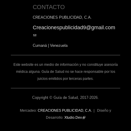
CONTACTO
CREACIONES PUBLICIDAD, C.A.
Creacionespublicidad9@gmail.com
(link
sends
Cumaná | Venezuela
e-
mail)
Este website es un medio de información y no constituye asesoría
médica alguna. Guía de Salud no se hace responsable por los
juicios emitidos por terceras partes.
Copyright © Guía de Salud, 2017-2026.
Mercadeo:
CREACIONES PUBLICIDAD, C.A.
| Diseño y
Desarrollo:
Xtudio.Dev
(link
is