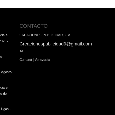
CONTACTO
cia a
CREACIONES PUBLICIDAD, C.A.
2025 -
Creacionespublicidad9@gmail.com
(link
sends
de
Cumaná | Venezuela
e-
mail)
- Agosto
icia en
o del
o Ugas -