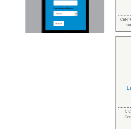
CENTR
Sa
L
C.C.
Gen