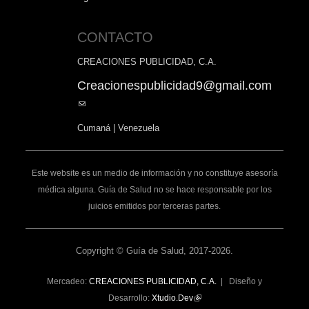
CONTACTO
CREACIONES PUBLICIDAD, C.A.
Creacionespublicidad9@gmail.com
(link
sends
Cumaná | Venezuela
e-
mail)
Este website es un medio de información y no constituye asesoría
médica alguna. Guía de Salud no se hace responsable por los
juicios emitidos por terceras partes.
Copyright © Guía de Salud, 2017-2026.
Mercadeo:
CREACIONES PUBLICIDAD, C.A.
| Diseño y
Desarrollo:
Xtudio.Dev
(link