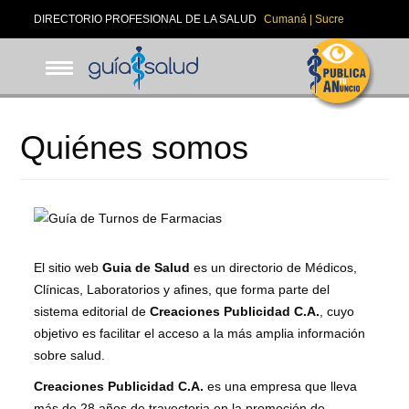
Pasar
DIRECTORIO PROFESIONAL DE LA SALUD
Cumaná | Sucre
al
contenido
principal
Quiénes somos
El sitio web
Guia de Salud
es un directorio de Médicos,
Clínicas, Laboratorios y afines, que forma parte del
sistema editorial de
Creaciones Publicidad C.A.
, cuyo
objetivo es facilitar el acceso a la más amplia información
sobre salud.
Creaciones Publicidad C.A.
es una empresa que lleva
más de 28 años de trayectoria en la promoción de