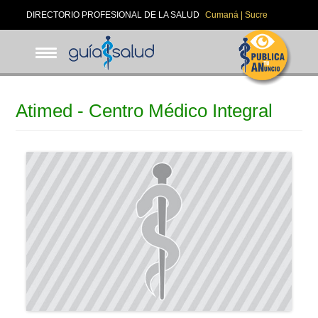
Pasar
DIRECTORIO PROFESIONAL DE LA SALUD
Cumaná | Sucre
al
contenido
principal
Atimed - Centro Médico Integral