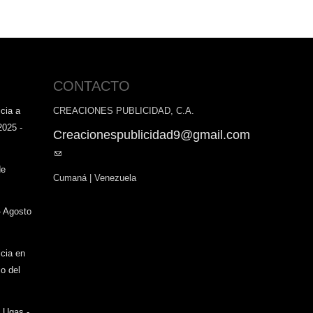
CONTACTO
cia a
CREACIONES PUBLICIDAD, C.A.
2025 -
Creacionespublicidad9@gmail.com
(link
sends
de
Cumaná | Venezuela
e-
mail)
- Agosto
icia en
o del
o Ugas -