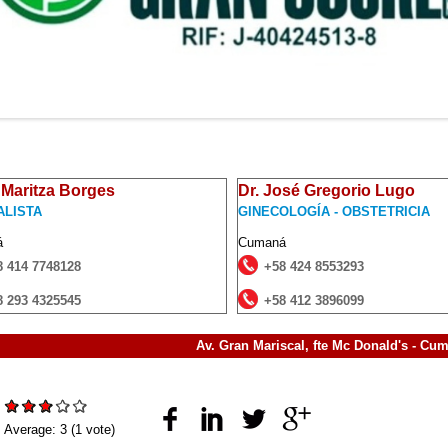
 Maritza Borges
Dr. José Gregorio Lugo
ALISTA
GINECOLOGÍA - OBSTETRICIA
á
Cumaná
8 414 7748128
+58 424 8553293
8 293 4325545
+58 412 3896099
Av. Gran Mariscal, fte Mc Donald's - Cu
:
Average:
3
(
1
vote)