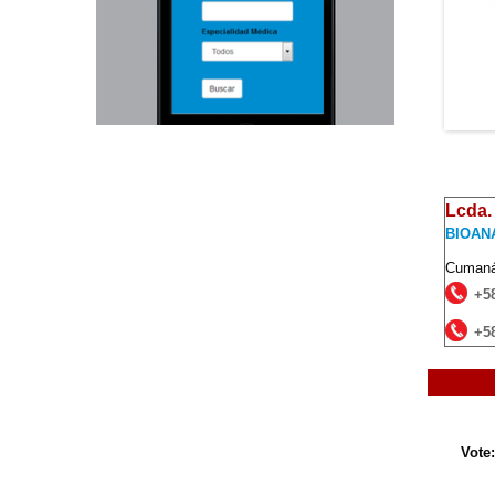
Lcda.
BIOAN
Cuman
+5
+5
Vote