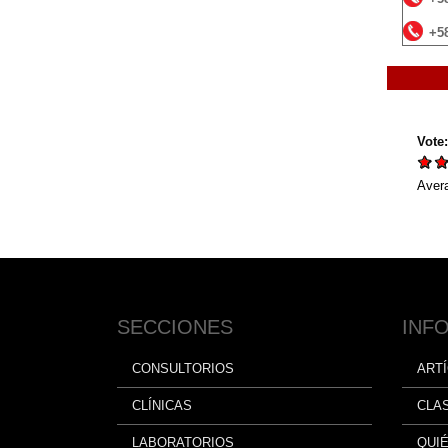
+5
Vote
Aver
SECCIONES
INF
CONSULTORIOS
ART
CLÍNICAS
CLA
LABORATORIOS
QUI