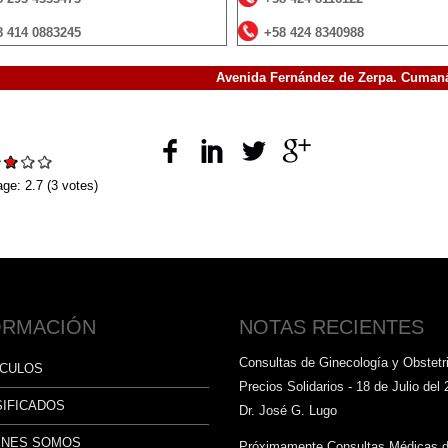
8 414 0883245
+58 424 8340988
Avenida Fernández de Zerpa. Cumaná
:
age:
2.7
(
3
votes)
ORMACIÓN
NOTAS RECIENTES
Consultas de Ginecología y Obstetri
ÍCULOS
Precios Solidarios - 18 de Julio del 
SIFICADOS
Dr. José G. Lugo
ÉNES SOMOS
Próximamente Consultas Médicas 