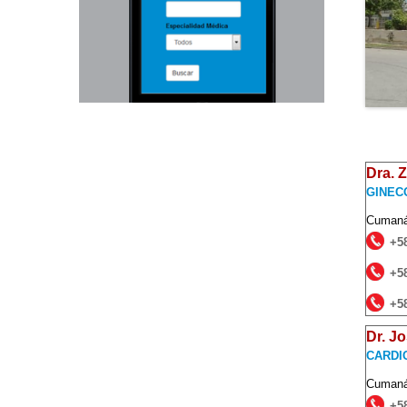
Dra. 
GINEC
Cuman
+5
+5
+5
Dr. J
CARDI
Cuman
+5