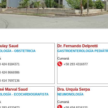
Zulay Saud
Dr. Fernando Delpretti
OLOGÍA - OBSTETRICIA
GASTROENTEROLOGÍA PEDIÁTR
á
Cumaná
8 424 8184371
+58 293 4316977
8 424 8666986
8 414 7697136
osé Marval Saud
Dra. Urquía Serpa
OLOGÍA - ECOCARDIOGRAFISTA
NEUMONOLOGÍA
á
Cumaná
8 293 4333473
+58 424 8116122