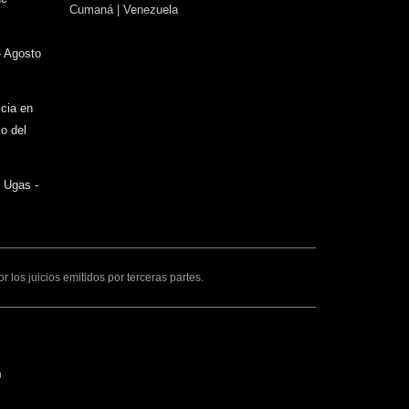
Cumaná | Venezuela
e-
mail)
- Agosto
icia en
o del
o Ugas -
los juicios emitidos por terceras partes.
ink