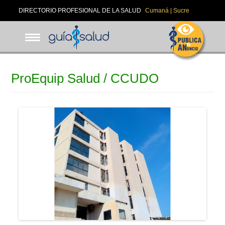
Pasar
DIRECTORIO PROFESIONAL DE LA SALUD
Cumaná | Sucre
al
contenido
principal
ProEquip Salud / CCUDO