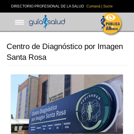
Pasar
DIRECTORIO PROFESIONAL DE LA SALUD
Cumaná | Sucre
al
contenido
principal
Centro de Diagnóstico por Imagen
Santa Rosa