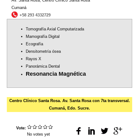
Av. Santa Rosa, Centro Clínico Santa Rosa
Cumaná
+58 293 4332729
Tomografía Axial Computarizada
Mamografía Digital
Ecografía
Densitometría ósea
Rayos X
Panorámica Dental
Resonancia Magnética
Centro Clínico Santa Rosa. Av. Santa Rosa con 7ta transversal.
Cumaná, Edo. Sucre.
Vote:
No votes yet