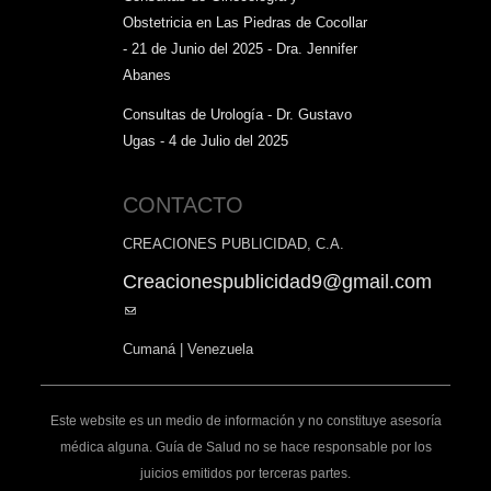
Obstetricia en Las Piedras de Cocollar
- 21 de Junio del 2025 - Dra. Jennifer
Abanes
Consultas de Urología - Dr. Gustavo
Ugas - 4 de Julio del 2025
CONTACTO
CREACIONES PUBLICIDAD, C.A.
Creacionespublicidad9@gmail.com
(link
sends
Cumaná | Venezuela
e-
mail)
Este website es un medio de información y no constituye asesoría
médica alguna. Guía de Salud no se hace responsable por los
juicios emitidos por terceras partes.