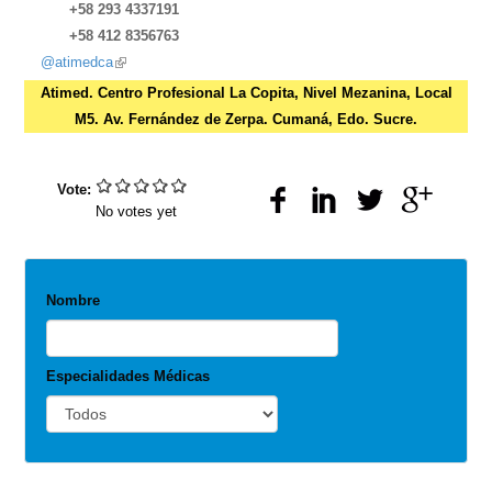
+58 293 4337191
+58 412 8356763
@atimedca
(link
is
Atimed. Centro Profesional La Copita, Nivel Mezanina, Local
external)
M5. Av. Fernández de Zerpa. Cumaná, Edo. Sucre.
Vote:
No votes yet
Nombre
Especialidades Médicas