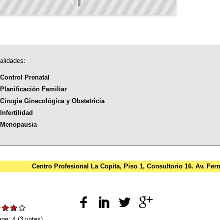
alidades:
Control Prenatal
Planificación Familiar
Cirugia Ginecológica y Obstetricia
Infertilidad
Menopausia
Centro Profesional La Copita, Piso 1, Consultorio 16. Av. Fe
:
age:
4
(
3
votes)