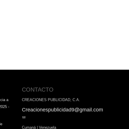
CONTACTO
cia a
CREACIONES PUBLICIDAD, C.A.
2025 -
Creacionespublicidad9@gmail.com
(link
sends
de
Cumaná | Venezuela