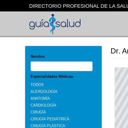
Pasar
DIRECTORIO PROFESIONAL DE LA SAL
al
contenido
principal
Dr. 
Nombre
Especialidades Médicas
TODOS
ALERGOLOGÍA
ANATOMÍA
CARDIOLOGÍA
CIRUGÍA
CIRUGÍA PEDIÁTRICA
CIRUGÍA PLÁSTICA