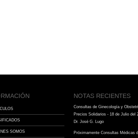
ORMACIÓN
NOTAS RECIENTES
Consultas de Ginecología y Obstetri
ÍCULOS
Precios Solidarios - 18 de Julio del 
SIFICADOS
Dr. José G. Lugo
ÉNES SOMOS
Próximamente Consultas Médicas 