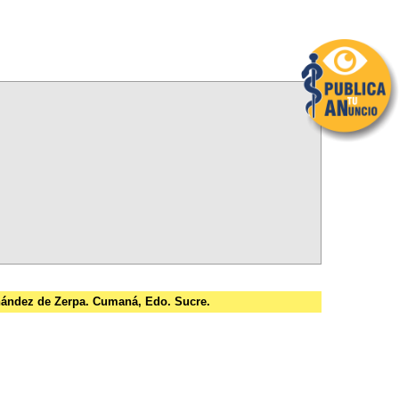
rnández de Zerpa. Cumaná, Edo. Sucre.