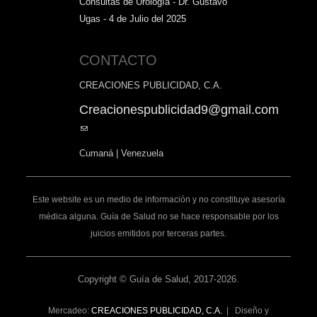
Consultas de Urología - Dr. Gustavo
Ugas - 4 de Julio del 2025
CONTACTO
CREACIONES PUBLICIDAD, C.A.
Creacionespublicidad9@gmail.com
(link
sends
Cumaná | Venezuela
e-
mail)
Este website es un medio de información y no constituye asesoría
médica alguna. Guía de Salud no se hace responsable por los
juicios emitidos por terceras partes.
Copyright © Guía de Salud, 2017-2026.
Mercadeo:
CREACIONES PUBLICIDAD, C.A.
| Diseño y