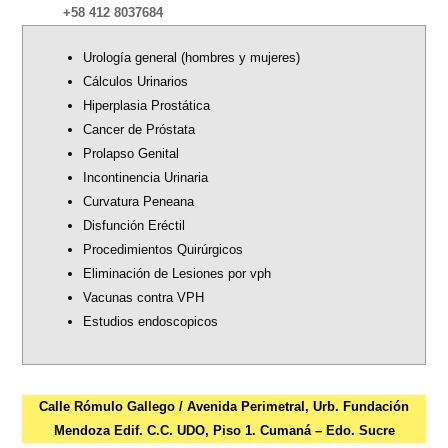
+58 412 8037684
Urología general (hombres y mujeres)
Cálculos Urinarios
Hiperplasia Prostática
Cancer de Próstata
Prolapso Genital
Incontinencia Urinaria
Curvatura Peneana
Disfunción Eréctil
Procedimientos Quirúrgicos
Eliminación de Lesiones por vph
Vacunas contra VPH
Estudios endoscopicos
Calle Rómulo Gallego / Avenida Perimetral, Urb. Fundación
Mendoza Edif. C.C. UDO, Piso 1. Cumaná – Edo. Sucre