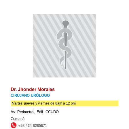
Dr. Jhonder Morales
CIRUJANO URÓLOGO
Martes, jueves y viernes de 8am a 12 pm
Av. Perimetral, Edif. CCUDO
Cumaná
+58 424 8285671