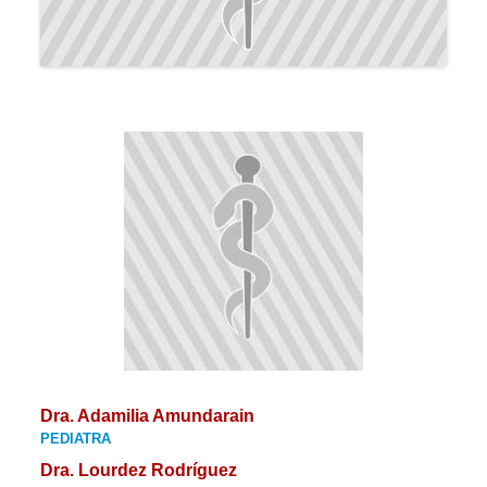
Dra. Adamilia Amundarain
PEDIATRA
Dra. Lourdez Rodríguez