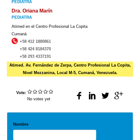
PEDIATRA
Dra. Oriana Marín
PEDIATRA
Atimed en el Centro Profesional La Copita
Cumaná
+58 412 1880861
+58 424 8184370
+58 293 4337191
Atimed. Av. Fernández de Zerpa, Centro Profesional La Copita,
Nivel Mezzanina, Local M-5, Cumaná, Venezuela.
Vote:
No votes yet
Nombre