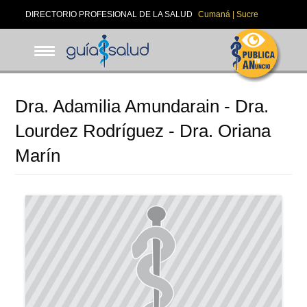
Pasar
DIRECTORIO PROFESIONAL DE LA SALUD
Cumaná | Sucre
al
contenido
principal
Dra. Adamilia Amundarain - Dra.
Lourdez Rodríguez - Dra. Oriana
Marín