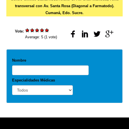
transversal con Av. Santa Rosa (Diagonal a Farmatodo).
Cumaná, Edo. Sucre.
Vote:
Average:
5
(
1
vote)
Nombre
Especialidades Médicas