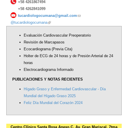
+58 4261867494
+58 4262841099
tucardiologocumana@gmail.com
(link
@tucardiologocumana
(link
sends
is
e-
Evaluación Cardiovascular Preoperatorio
external)
mail)
Revisión de Marcapasos
Ecocardiograma (Previa Cita)
Holter de ECG de 24 horas y de Presión Arterial de 24
horas
Electrocardiograma Informado
PUBLICACIONES Y NOTAS RECIENTES
Hígado Graso y Enfermedad Cardiovascular - Día
Mundial del Hígado Graso 2025
Feliz Día Mundial del Corazón 2024
Centro Clínico Santa Rosa Anexo C. Av. Gran Mariscal, 7tma