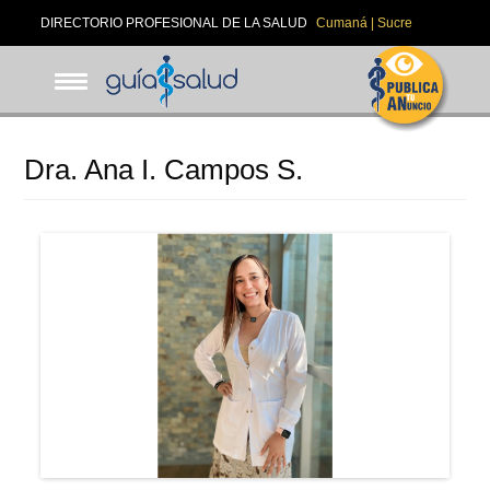
Pasar
DIRECTORIO PROFESIONAL DE LA SALUD
Cumaná | Sucre
al
contenido
principal
Dra. Ana I. Campos S.