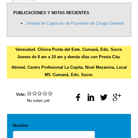
is
PUBLICACIONES Y NOTAS RECIENTES
external)
Jornada de Captación de Pacientes de Cirugía General
Venesalud. Clínica Punta del Este. Cumaná, Edo. Sucre.
Jueves de 8 am a 10 am y demás días con Previa Cita.
Atimed, Centro Profesional La Copita, Nivel Mezanina, Local
M5. Cumaná, Edo. Sucre.
Vote:
No votes yet
Nombre