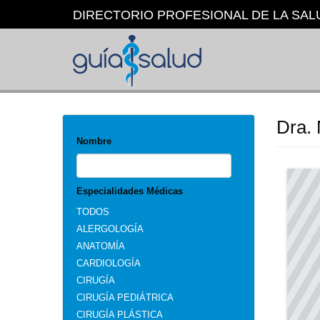
Pasar
DIRECTORIO PROFESIONAL DE LA SAL
al
contenido
principal
Dra. 
Nombre
Especialidades Médicas
TODOS
ALERGOLOGÍA
ANATOMÍA
CARDIOLOGÍA
CIRUGÍA
CIRUGÍA PEDIÁTRICA
CIRUGÍA PLÁSTICA