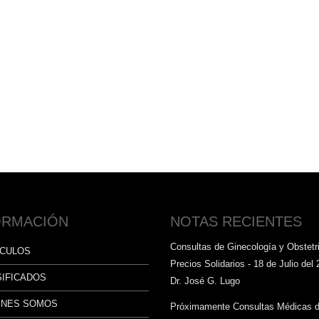
ORMACIÓN
NOTAS RECIENTES
Consultas de Ginecología y Obstetri
ÍCULOS
Precios Solidarios - 18 de Julio del 
SIFICADOS
Dr. José G. Lugo
ÉNES SOMOS
Próximamente Consultas Médicas 