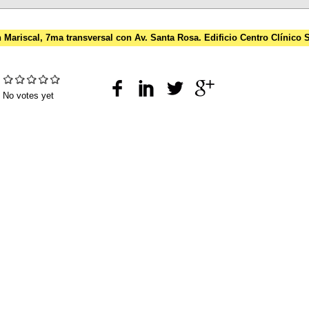
n Mariscal, 7ma transversal con Av. Santa Rosa. Edificio Centro Clínico
:
No votes yet