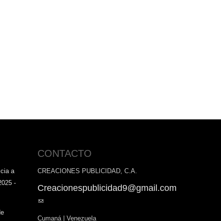
CONTACTO
cia a
CREACIONES PUBLICIDAD, C.A.
2025 -
Creacionespublicidad9@gmail.com
(link
sends
de
Cumaná | Venezuela