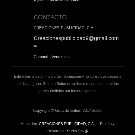
CONTACTO
CREACIONES PUBLICIDAD, C.A.
Creacionespublicidad9@gmail.com
(link
sends
Cumaná | Venezuela
e-
mail)
Este website es un medio de información y no constituye asesoría
médica alguna. Guía de Salud no se hace responsable por los
juicios emitidos por terceras partes.
Copyright © Guía de Salud, 2017-2026.
Mercadeo:
CREACIONES PUBLICIDAD, C.A.
| Diseño y
Desarrollo:
Xtudio.Dev
(link