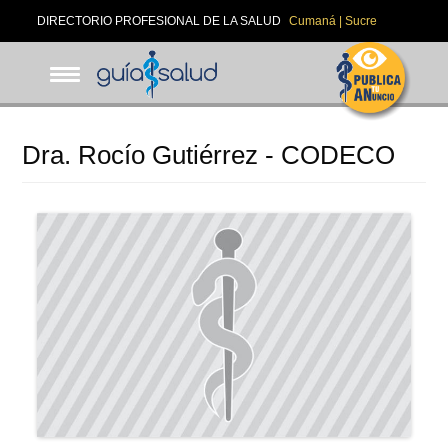
Pasar
DIRECTORIO PROFESIONAL DE LA SALUD
Cumaná | Sucre
al
contenido
principal
Dra. Rocío Gutiérrez - CODECO