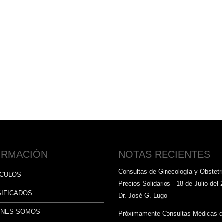
ORMACIÓN
NOTAS RECIENTES
Consultas de Ginecología y Obstetri
ÍCULOS
Precios Solidarios - 18 de Julio del 
SIFICADOS
Dr. José G. Lugo
ÉNES SOMOS
Próximamente Consultas Médicas 