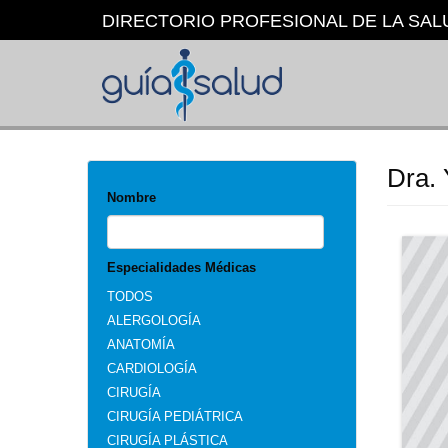
Pasar
DIRECTORIO PROFESIONAL DE LA SAL
al
contenido
principal
Dra. 
Nombre
Especialidades Médicas
TODOS
ALERGOLOGÍA
ANATOMÍA
CARDIOLOGÍA
CIRUGÍA
CIRUGÍA PEDIÁTRICA
CIRUGÍA PLÁSTICA