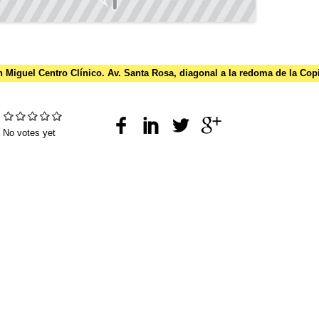
 Miguel Centro Clínico. Av. Santa Rosa, diagonal a la redoma de la Cop
:
No votes yet