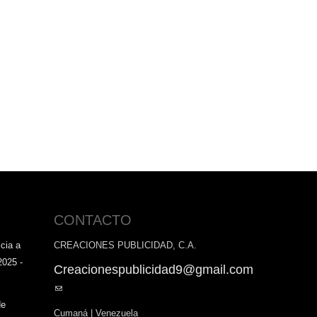
CONTACTO
cia a
CREACIONES PUBLICIDAD, C.A.
2025 -
Creacionespublicidad9@gmail.com
(link
sends
de
Cumaná | Venezuela