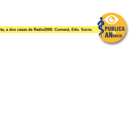
ita, a dos casas de Radio2000. Cumaná, Edo. Sucre.