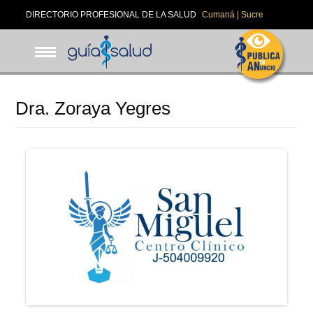
Pasar
DIRECTORIO PROFESIONAL DE LA SALUD
Cumaná | Sucre
al
contenido
principal
Dra. Zoraya Yegres