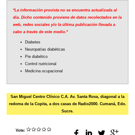
is
*La información provista no se encuentra actualizada al
external)
día. Dicho contenido proviene de datos recolectados en la
web, redes sociales y/o la última publicación llevada a
cabo a través de este medio.*
Diabetes
Neuropatías diabéticas
Pie diabético
Control nutricional
Medicina ocupacional
San Miguel Centro Clínico C.A. Av. Santa Rosa, diagonal a la
redoma de la Copita, a dos casas de Radio2000. Cumaná, Edo.
Sucre.
Vote: