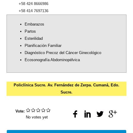
+58 424 8666986
+58 414 7697136
Embarazos
Partos
Esterilidad
Planificación Familiar
Diagnóstico Precoz del Cáncer Ginecológico
Ecosonografía Abdominopélvica
Policlínica Sucre. Av. Fernández de Zerpa. Cumaná, Edo.
Sucre.
Vote:
No votes yet