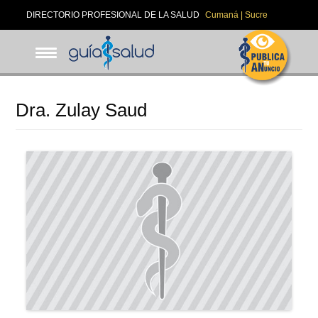
Pasar
DIRECTORIO PROFESIONAL DE LA SALUD
Cumaná | Sucre
al
contenido
principal
Dra. Zulay Saud