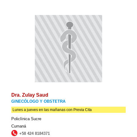
Dra. Zulay Saud
GINECÓLOGO Y OBSTETRA
Lunes a jueves en las mañanas con Previa Cita
Policlínica Sucre
Cumaná
+58 424 8184371