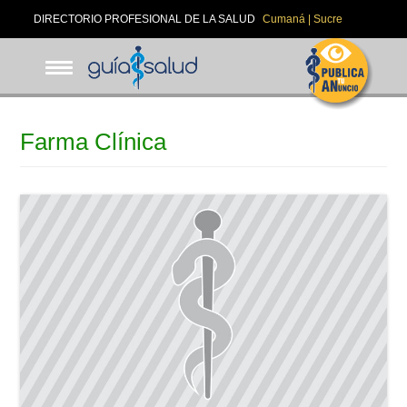
Pasar
DIRECTORIO PROFESIONAL DE LA SALUD
Cumaná | Sucre
al
contenido
principal
Farma Clínica