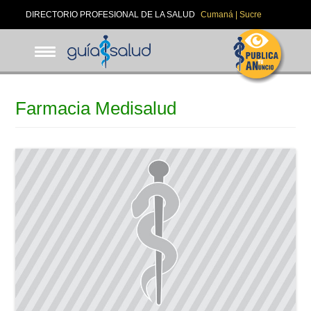
Pasar
DIRECTORIO PROFESIONAL DE LA SALUD
Cumaná | Sucre
al
contenido
principal
Farmacia Medisalud