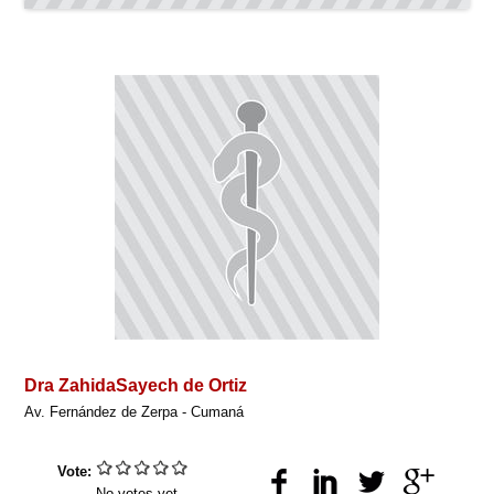
Dra ZahidaSayech de Ortiz
Av. Fernández de Zerpa - Cumaná
Vote:
No votes yet