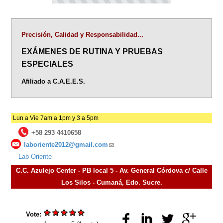
Precisión, Calidad y Responsabilidad...
EXÁMENES DE RUTINA Y PRUEBAS
ESPECIALES
Afiliado a C.A.E.E.S.
Lun a Vie 7am a 1pm y 3 a 5pm
+58 293 4410658
laboriente2012@gmail.com
(link
Lab Oriente
sends
e-
C.C. Azulejo Center - PB local 5 - Av. General Córdova c/ Calle
mail)
Los Silos - Cumaná, Edo. Sucre.
Vote: