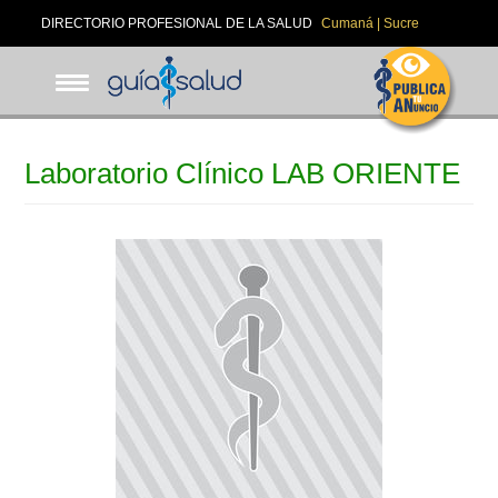
Pasar
DIRECTORIO PROFESIONAL DE LA SALUD
Cumaná | Sucre
al
contenido
principal
Laboratorio Clínico LAB ORIENTE