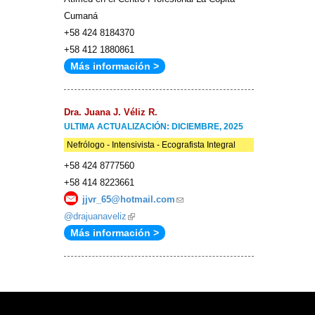
Cumaná
+58 424 8184370
+58 412 1880861
Más información >
Dra. Juana J. Véliz R.
ULTIMA ACTUALIZACIÓN: DICIEMBRE, 2025
Nefrólogo - Intensivista - Ecografista Integral
+58 424 8777560
+58 414 8223661
jjvr_65@hotmail.com
(link
@drajuanaveliz
(link
sends
Más información >
is
e-
external)
mail)