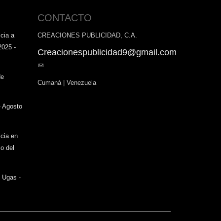
CONTACTO
cia a
CREACIONES PUBLICIDAD, C.A.
2025 -
Creacionespublicidad9@gmail.com
(link
sends
de
Cumaná | Venezuela
e-
mail)
- Agosto
icia en
o del
o Ugas -