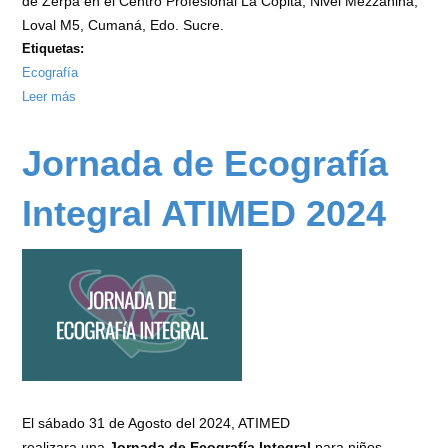
de Zerpa en el Centro Profesional La Copita, Nivel Mezzanina,
Loval M5, Cumaná, Edo. Sucre.
Etiquetas:
Ecografía
Leer más
sobre
Jornada
de
Jornada de Ecografía
Ecografía
Integral
Integral ATIMED 2024
ATIMED
Enero
2025
El sábado 31 de Agosto del 2024, ATIMED
realizara una
Jornada de Ecografía Integral
para niños,