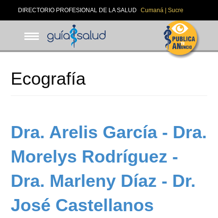
Pasar
DIRECTORIO PROFESIONAL DE LA SALUD
Cumaná | Sucre
al
contenido
principal
Ecografía
Dra. Arelis García - Dra.
Morelys Rodríguez -
Dra. Marleny Díaz - Dr.
José Castellanos