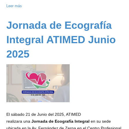
Leer más
sobre
Dra.
Arelis
Jornada de Ecografía
García
-
Integral ATIMED Junio
Dra.
Morelys
2025
Rodríguez
-
Dra.
Marleny
Díaz
-
Dr.
José
Castellanos
El sábado 21 de Junio del 2025, ATIMED
realizara una
Jornada de Ecografía Integral
en su sede
ubicada en la Av. Fernández de Zerpa en el Centro Profesional