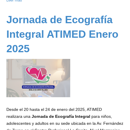
Leer más
sobre
Jornada
de
Jornada de Ecografía
Ecografía
Integral
Integral ATIMED Enero
ATIMED
Mayo
2025
2025
Desde el 20 hasta el 24 de enero del 2025, ATIMED
realizara una
Jornada de Ecografía Integral
para niños,
adolescentes y adultos en su sede ubicada en la Av. Fernández