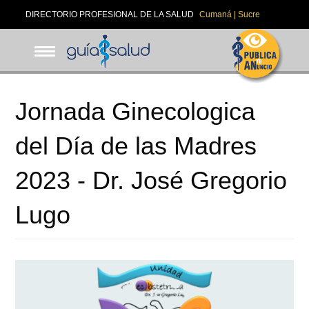
Pasar
DIRECTORIO PROFESIONAL DE LA SALUD
Cumaná | Sucre
al
contenido
principal
Jornada Ginecologica
del Día de las Madres
2023 - Dr. José Gregorio
Lugo