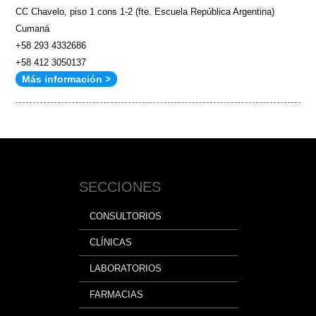
CC Chavelo, piso 1 cons 1-2 (fte. Escuela República Argentina)
Cumaná
+58 293 4332686
+58 412 3050137
Más información >
SECCIONES
CONSULTORIOS
CLÍNICAS
LABORATORIOS
FARMACIAS