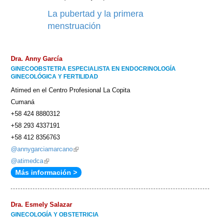
La pubertad y la primera
menstruación
Dra. Anny García
GINECOOBSTETRA ESPECIALISTA EN ENDOCRINOLOGÍA
GINECOLÓGICA Y FERTILIDAD
Atimed en el Centro Profesional La Copita
Cumaná
+58 424 8880312
+58 293 4337191
+58 412 8356763
@annygarciamarcano
(link
@atimedca
(link
is
Más información >
is
external)
external)
Dra. Esmely Salazar
GINECOLOGÍA Y OBSTETRICIA