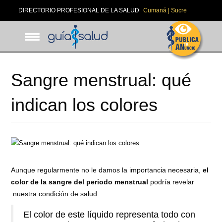
Pasar
DIRECTORIO PROFESIONAL DE LA SALUD
Cumaná | Sucre
al
contenido
principal
Sangre menstrual: qué
indican los colores
Aunque regularmente no le damos la importancia necesaria,
el
color de la sangre del periodo menstrual
podría revelar
nuestra condición de salud.
El color de este líquido representa todo con