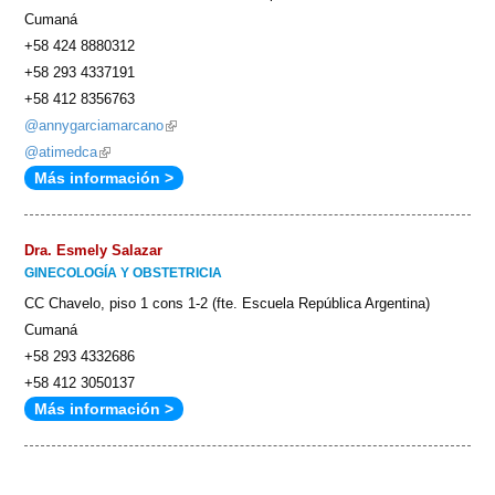
Cumaná
+58 424 8880312
+58 293 4337191
+58 412 8356763
@annygarciamarcano
(link
@atimedca
(link
is
Más información >
is
external)
external)
Dra. Esmely Salazar
GINECOLOGÍA Y OBSTETRICIA
CC Chavelo, piso 1 cons 1-2 (fte. Escuela República Argentina)
Cumaná
+58 293 4332686
+58 412 3050137
Más información >