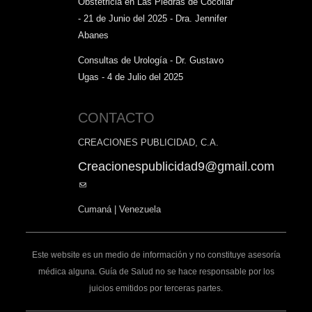
Obstetricia en Las Piedras de Cocollar
- 21 de Junio del 2025 - Dra. Jennifer
Abanes
Consultas de Urología - Dr. Gustavo
Ugas - 4 de Julio del 2025
CONTACTO
CREACIONES PUBLICIDAD, C.A.
Creacionespublicidad9@gmail.com
(link
sends
Cumaná | Venezuela
e-
mail)
Este website es un medio de información y no constituye asesoría
médica alguna. Guía de Salud no se hace responsable por los
juicios emitidos por terceras partes.