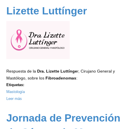
Lizette Luttínger
Respuesta de la
Dra. Lizette Luttínge
r, Cirujano General y
Mastólogo, sobre los
Fibroadenomas
:
Etiquetas:
Mastología
Leer más
sobre
Fibroadenomas
-
Jornada de Prevención
Dra.
Lizette