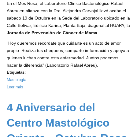
En el Mes Rosa, el Laboratorio Clínico Bacteriológico Rafael
Abreu en alianza con la Dra. Alejandra Carvajal llevó acabo el
sabado 19 de Octubre en la Sede del Laboratorio ubicado en la
Calle Bolívar, Edificio Karina, Planta Baja, diagonal al HUAPA; la
Jornada de Prevención de Cáncer de Mama
.
"Hoy queremos recordate que cuidarte es un acto de amor
propio. Realiza tus chequeos, comparte imformación y apoya a
quienes luchan contra esta enfermedad. Juntos podemos
hacer la diferencia" (Laboratorio Rafael Abreu).
Etiquetas:
Mastología
Leer más
sobre
Jornada
de
4 Aniversario del
Prevención
de
Centro Mastológico
Cáncer
de