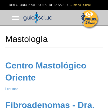
Pasar
DIRECTORIO PROFESIONAL DE LA SALUD
Cumaná | Sucre
al
contenido
principal
Mastología
Centro Mastológico
Oriente
Leer más
sobre
Centro
Mastológico
Fibroadenomas - Dra.
Oriente