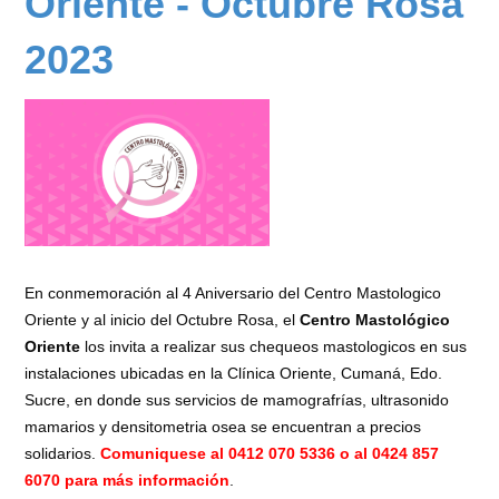
Oriente - Octubre Rosa
Mama
2024
2023
-
Laboratorio
Rafael
Abreu
/
Dra.
Alejandra
Carvajal
En conmemoración al 4 Aniversario del Centro Mastologico
Oriente y al inicio del Octubre Rosa, el
Centro Mastológico
Oriente
los invita a realizar sus chequeos mastologicos en sus
instalaciones ubicadas en la Clínica Oriente, Cumaná, Edo.
Sucre, en donde sus servicios de mamografrías, ultrasonido
mamarios y densitometria osea se encuentran a precios
solidarios.
Comuniquese al 0412 070 5336 o al 0424 857
6070 para más información
.