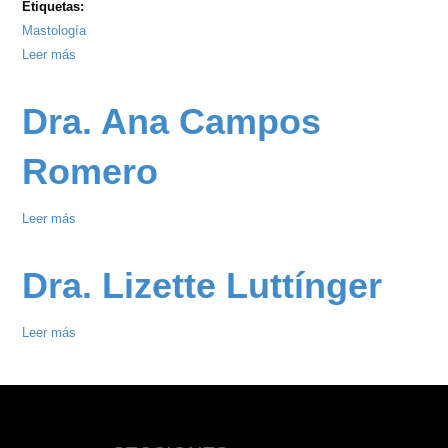
Etiquetas:
Mastología
Leer más
sobre
4
Aniversario
Dra. Ana Campos
del
Centro
Romero
Mastológico
Oriente
Leer más
sobre
-
Dra.
Octubre
Ana
Rosa
Dra. Lizette Luttínger
Campos
2023
Romero
Leer más
sobre
Dra.
Lizette
Luttínger