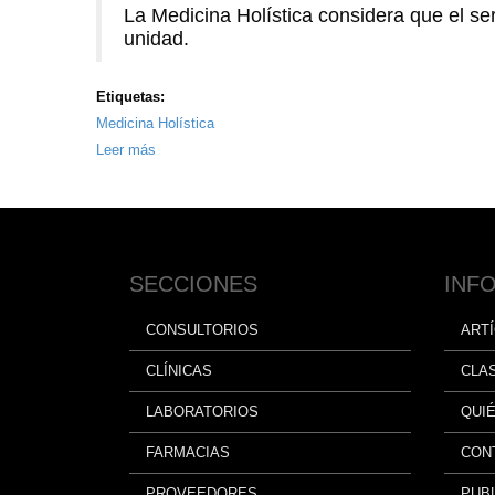
La Medicina Holística considera que el se
unidad.
Etiquetas:
Medicina Holística
Leer más
sobre
Qué
es
Medicina
Holística
SECCIONES
INF
CONSULTORIOS
ART
CLÍNICAS
CLA
LABORATORIOS
QUI
FARMACIAS
CON
PROVEEDORES
PUBL