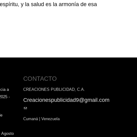
spíritu, y la salud es la armonía de esa
CONTACTO
cia a
CREACIONES PUBLICIDAD, C.A.
2025 -
Creacionespublicidad9@gmail.com
(link
sends
de
Cumaná | Venezuela
e-
mail)
- Agosto