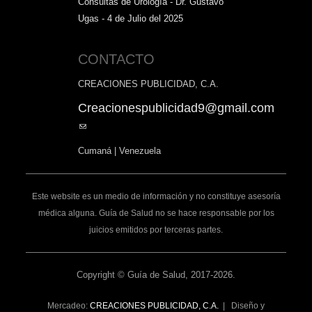
Consultas de Urología - Dr. Gustavo
Ugas - 4 de Julio del 2025
CONTACTO
CREACIONES PUBLICIDAD, C.A.
Creacionespublicidad9@gmail.com
(link
sends
Cumaná | Venezuela
e-
mail)
Este website es un medio de información y no constituye asesoría
médica alguna. Guía de Salud no se hace responsable por los
juicios emitidos por terceras partes.
Copyright © Guía de Salud, 2017-2026.
Mercadeo:
CREACIONES PUBLICIDAD, C.A.
| Diseño y