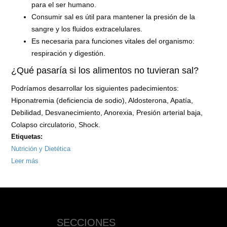
para el ser humano.
Consumir sal es útil para mantener la presión de la
sangre y los fluidos extracelulares.
Es necesaria para funciones vitales del organismo:
respiración y digestión.
¿Qué pasaría si los alimentos no tuvieran sal?
Podríamos desarrollar los siguientes padecimientos:
Hiponatremia (deficiencia de sodio), Aldosterona, Apatía,
Debilidad, Desvanecimiento, Anorexia, Presión arterial baja,
Colapso circulatorio, Shock.
Etiquetas:
Nutrición y Dietética
Leer más
sobre
Importancia
de
la
sal
SECCIONES
en