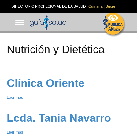
Pasar
DIRECTORIO PROFESIONAL DE LA SALUD
Cumaná | Sucre
al
contenido
principal
Nutrición y Dietética
Clínica Oriente
Leer más
sobre
Clínica
Oriente
Lcda. Tania Navarro
Leer más
sobre