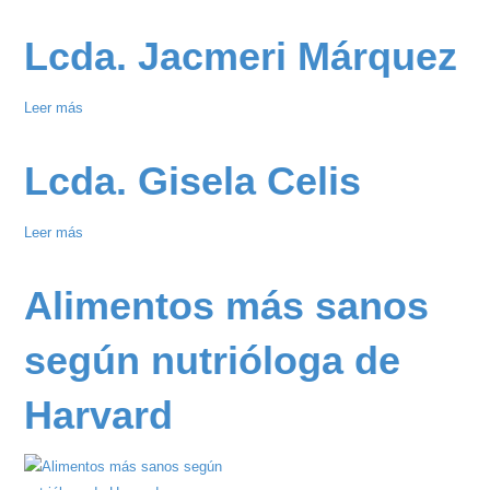
Lcda.
Tania
Lcda. Jacmeri Márquez
Navarro
Leer más
sobre
Lcda.
Jacmeri
Lcda. Gisela Celis
Márquez
Leer más
sobre
Lcda.
Gisela
Alimentos más sanos
Celis
según nutrióloga de
Harvard