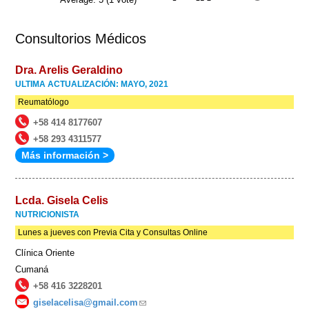
Consultorios Médicos
Dra. Arelis Geraldino
ULTIMA ACTUALIZACIÓN: MAYO, 2021
Reumatólogo
+58 414 8177607
+58 293 4311577
Más información >
Lcda. Gisela Celis
NUTRICIONISTA
Lunes a jueves con Previa Cita y Consultas Online
Clínica Oriente
Cumaná
+58 416 3228201
giselacelisa@gmail.com
(link