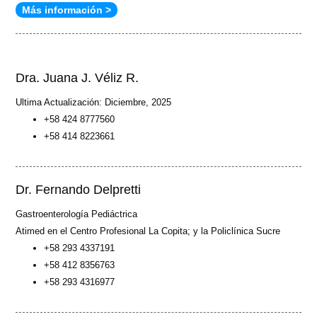
Más información >
sends
e-
mail)
Dra. Juana J. Véliz R.
Ultima Actualización: Diciembre, 2025
+58 424 8777560
+58 414 8223661
Dr. Fernando Delpretti
Gastroenterología Pediáctrica
Atimed en el Centro Profesional La Copita; y la Policlínica Sucre
+58 293 4337191
+58 412 8356763
+58 293 4316977