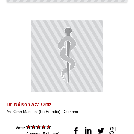
Dr. Nélson Aza Ortiz
Av. Gran Mariscal (fte Estadio) - Cumaná
Vote:
Average:
5
(
1
vote)