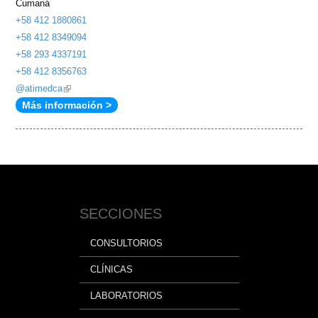
Cumaná
+58 412 1880861
+58 412 8349094
+58 293 4337191
+58 412 8356763
@atimedca
(link
Más información >
is
external)
SECCIONES
CONSULTORIOS
CLÍNICAS
LABORATORIOS