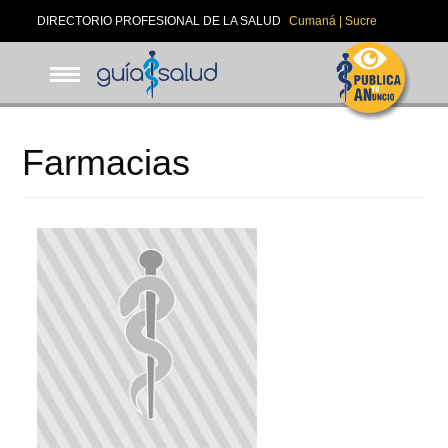
Pasar
DIRECTORIO PROFESIONAL DE LA SALUD
Cumaná | Sucre
al
contenido
principal
Farmacias