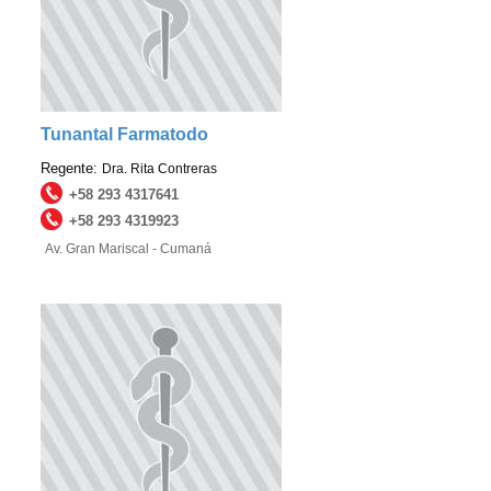
Tunantal Farmatodo
Regente:
Dra. Rita Contreras
+58 293 4317641
+58 293 4319923
Av. Gran Mariscal - Cumaná