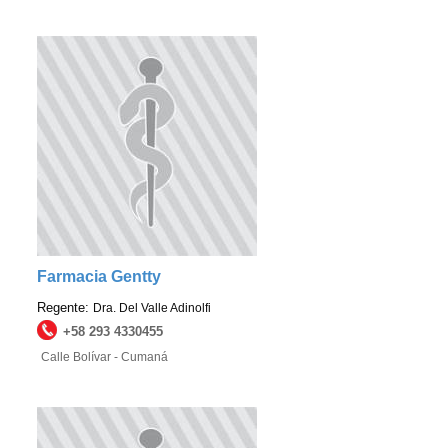
Farmacia Gentty
Regente:
Dra. Del Valle Adinolfi
+58 293 4330455
Calle Bolívar - Cumaná