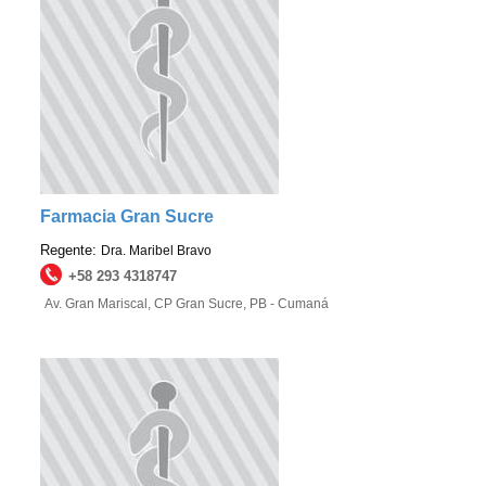
Farmacia Gran Sucre
Regente:
Dra. Maribel Bravo
+58 293 4318747
Av. Gran Mariscal, CP Gran Sucre, PB - Cumaná