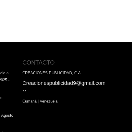
CONTACTO
cia a
CREACIONES PUBLICIDAD, C.A.
2025 -
Creacionespublicidad9@gmail.com
(link
sends
de
Cumaná | Venezuela
e-
mail)
- Agosto