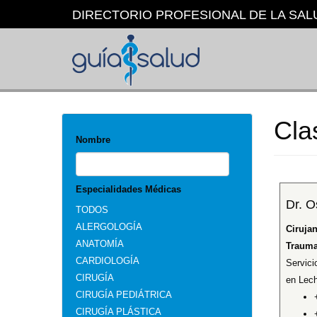
Pasar
DIRECTORIO PROFESIONAL DE LA SAL
al
contenido
principal
Cla
Nombre
Especialidades Médicas
Dr. O
TODOS
ALERGOLOGÍA
Ciruja
ANATOMÍA
Trauma
CARDIOLOGÍA
Servici
CIRUGÍA
en Lech
CIRUGÍA PEDIÁTRICA
CIRUGÍA PLÁSTICA