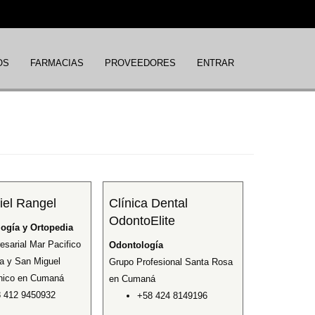
OS
FARMACIAS
PROVEEDORES
ENTRAR
iel Rangel
Clínica Dental
OdontoElite
ogía y Ortopedia
sarial Mar Pacifico
Odontología
a y San Miguel
Grupo Profesional Santa Rosa
ínico en Cumaná
en Cumaná
 412 9450932
+58 424 8149196