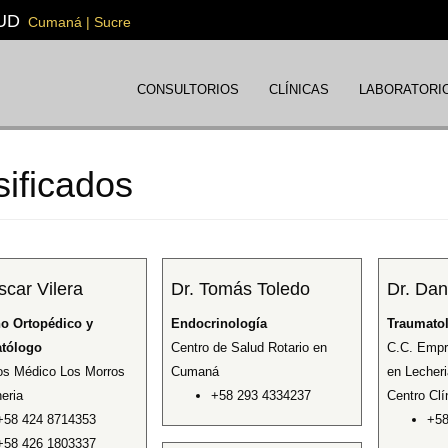
UD
Cumaná | Sucre
CONSULTORIOS
CLÍNICAS
LABORATORI
sificados
scar Vilera
Dr. Tomás Toledo
Dr. Dan
no Ortopédico y
Endocrinología
Traumatol
tólogo
Centro de Salud Rotario en
C.C. Empre
os Médico Los Morros
Cumaná
en Lecheri
eria
+58 293 4334237
Centro Cl
+58 424 8714353
+58
+58 426 1803337