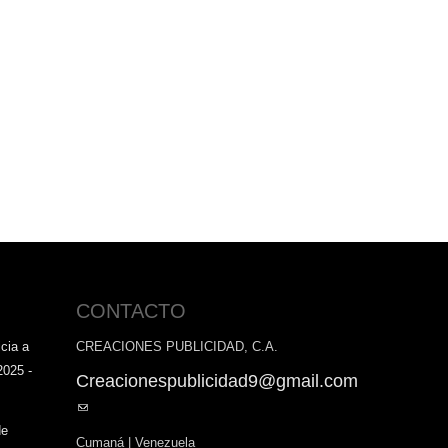
CONTACTO
cia a
CREACIONES PUBLICIDAD, C.A.
2025 -
Creacionespublicidad9@gmail.com
(link
sends
de
Cumaná | Venezuela