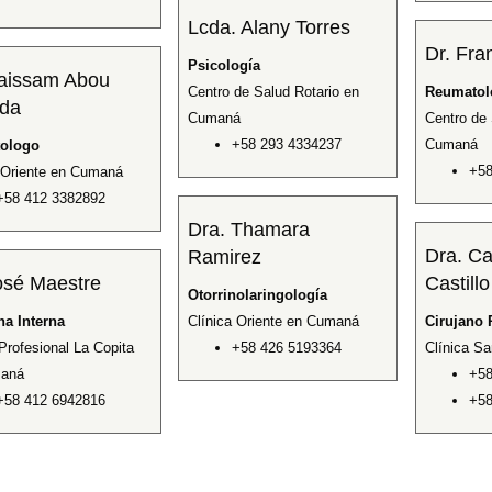
Lcda. Alany Torres
Dr. Fra
Psicología
Haissam Abou
Centro de Salud Rotario en
Reumatol
da
Cumaná
Centro de 
+58 293 4334237
Cumaná
tologo
+58
 Oriente en Cumaná
+58 412 3382892
Dra. Thamara
Dra. C
Ramirez
osé Maestre
Castillo
Otorrinolaringología
na Interna
Clínica Oriente en Cumaná
Cirujano 
Profesional La Copita
+58 426 5193364
Clínica S
aná
+58
+58 412 6942816
+58