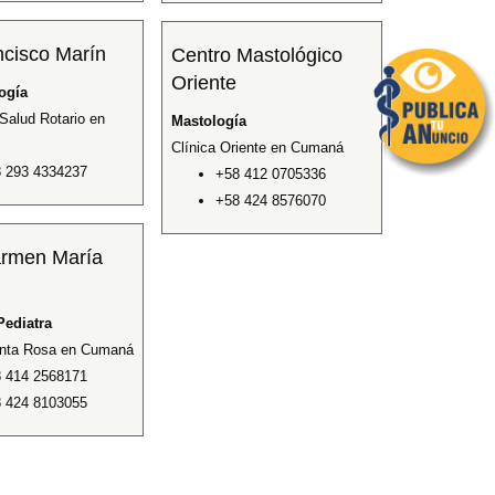
ncisco Marín
Centro Mastológico
Oriente
ogía
Salud Rotario en
Mastología
Clínica Oriente en Cumaná
 293 4334237
+58 412 0705336
+58 424 8576070
armen María
Pediatra
anta Rosa en Cumaná
 414 2568171
 424 8103055