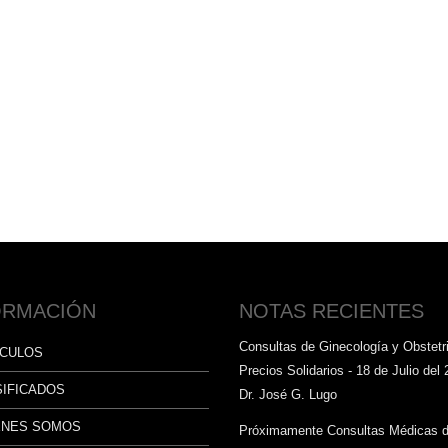
ORMACIÓN
NOTAS RECIENTES
Consultas de Ginecología y Obstetri
ÍCULOS
Precios Solidarios - 18 de Julio del 
SIFICADOS
Dr. José G. Lugo
ÉNES SOMOS
Próximamente Consultas Médicas 