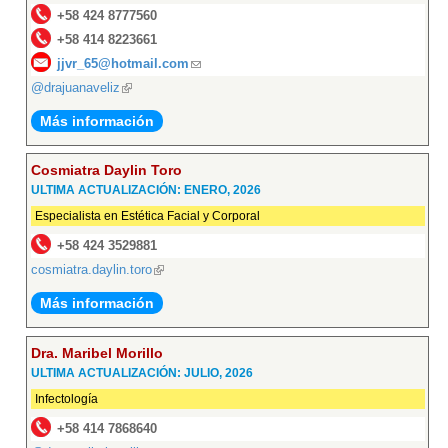
+58 424 8777560
+58 414 8223661
jjvr_65@hotmail.com
(link
@drajuanaveliz
(link
sends
is
e-
Más información
external)
mail)
Cosmiatra Daylin Toro
ULTIMA ACTUALIZACIÓN: ENERO, 2026
Especialista en Estética Facial y Corporal
+58 424 3529881
cosmiatra.daylin.toro
(link
is
Más información
external)
Dra. Maribel Morillo
ULTIMA ACTUALIZACIÓN: JULIO, 2026
Infectología
+58 414 7868640