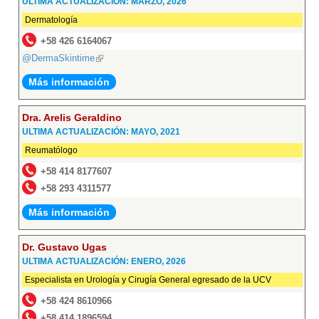
ULTIMA ACTUALIZACIÓN: MARZO, 2026
Dermatología
+58 426 6164067
@DermaSkintime
(link
is
Más información
external)
Dra. Arelis Geraldino
ULTIMA ACTUALIZACIÓN: MAYO, 2021
Reumatólogo
+58 414 8177607
+58 293 4311577
Más información
Dr. Gustavo Ugas
ULTIMA ACTUALIZACIÓN: ENERO, 2026
Especialista en Urología y Cirugía General egresado de la UCV
+58 424 8610966
+58 414 1896594