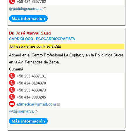
+58 424 8657762
@podologiacumana
(link
is
Más información
external)
Dr. José Marval Saud
CARDIÓLOGO - ECOCARDIOGRAFISTA
Lunes a viernes con Previa Cita
Atimed en el Centro Profesional La Copita; y en la Policlinica Sucre
en la Av. Fernández de Zerpa
Cumaná
+58 293 4337191
+58 424 8184370
+58 293 4333473
+58 414 0883245
atimedca@gmail.com
(link
@drjosemarval
(link
sends
is
e-
Más información
external)
mail)