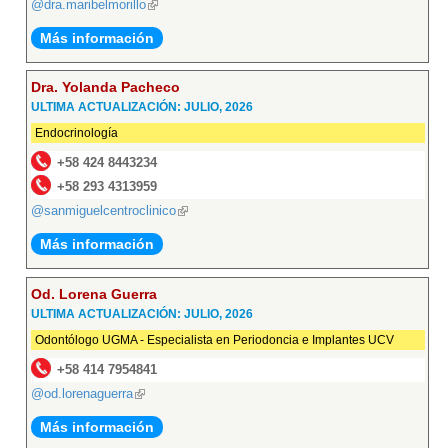
@dra.maribelmorillo
(link
is
Más información
external)
Dra. Yolanda Pacheco
ULTIMA ACTUALIZACIÓN: JULIO, 2026
Endocrinología
+58 424 8443234
+58 293 4313959
@sanmiguelcentroclinico
(link
is
Más información
external)
Od. Lorena Guerra
ULTIMA ACTUALIZACIÓN: JULIO, 2026
Odontólogo UGMA - Especialista en Periodoncia e Implantes UCV
+58 414 7954841
@od.lorenaguerra
(link
is
Más información
external)