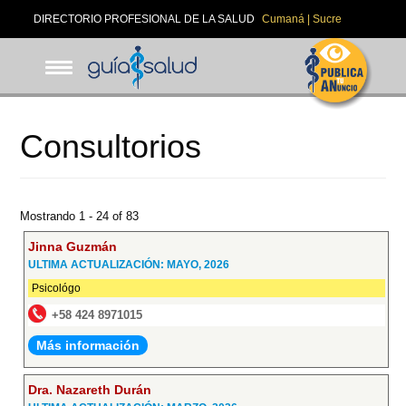
Pasar
DIRECTORIO PROFESIONAL DE LA SALUD
Cumaná | Sucre
al
contenido
principal
Consultorios
Mostrando 1 - 24 of 83
Jinna Guzmán
ULTIMA ACTUALIZACIÓN: MAYO, 2026
Psicológo
+58 424 8971015
Más información
Dra. Nazareth Durán