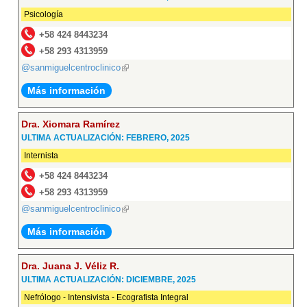
Psicología
+58 424 8443234
+58 293 4313959
@sanmiguelcentroclinico
(link
is
Más información
external)
Dra. Xiomara Ramírez
ULTIMA ACTUALIZACIÓN: FEBRERO, 2025
Internista
+58 424 8443234
+58 293 4313959
@sanmiguelcentroclinico
(link
is
Más información
external)
Dra. Juana J. Véliz R.
ULTIMA ACTUALIZACIÓN: DICIEMBRE, 2025
Nefrólogo - Intensivista - Ecografista Integral