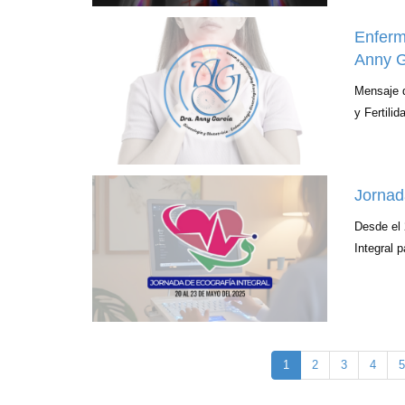
Enferm
Anny G
Mensaje d
y Fertili
Jornad
Desde el 
Integral 
1
2
3
4
5