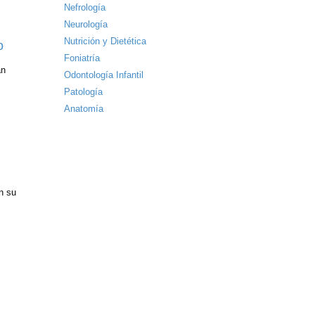
Nefrología
Neurología
Nutrición y Dietética
o
Foniatría
án
Odontología Infantil
Patología
Anatomía
n su