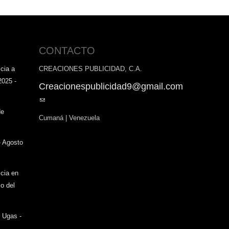
CONTACTO
cia a
CREACIONES PUBLICIDAD, C.A.
2025 -
Creacionespublicidad9@gmail.com
(link
sends
de
Cumaná | Venezuela
e-
mail)
- Agosto
icia en
o del
o Ugas -