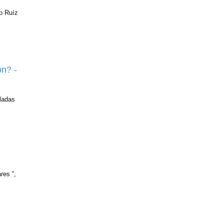
io Ruíz
ón? -
ladas
res ”,