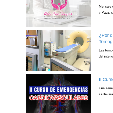
Mensaje d
y Paez, s
¿Por q
Tomogr
Las tomog
del inter
II Cur
Una serie
se llevara