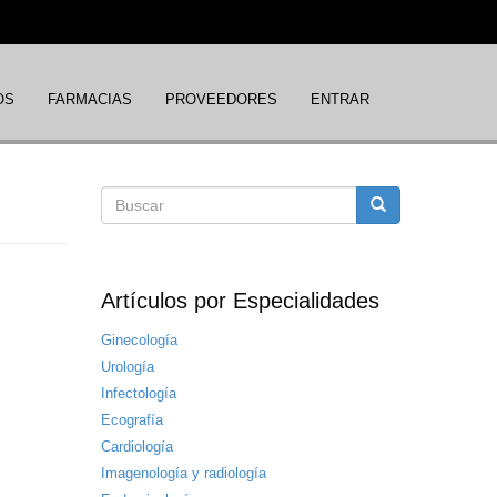
OS
FARMACIAS
PROVEEDORES
ENTRAR
Formulario
Buscar
de
Artículos por Especialidades
búsqueda
Ginecología
Urología
Infectología
Ecografía
Cardiología
Imagenología y radiología