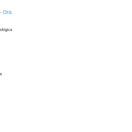
- Dra.
ológica
a