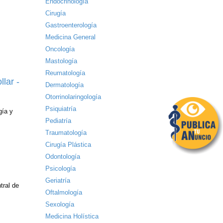
Endocrinología
Cirugía
Gastroenterología
Medicina General
Oncología
Mastología
Reumatología
lar -
Dermatología
Otorrinolaringología
Psiquiatría
gía y
Pediatría
Traumatología
Cirugía Plástica
Odontología
Psicología
Geriatría
tral de
Oftalmología
Sexología
Medicina Holística