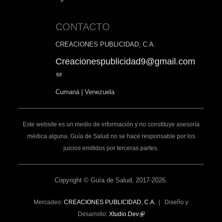
CONTACTO
CREACIONES PUBLICIDAD, C.A.
Creacionespublicidad9@gmail.com
(link
sends
Cumaná | Venezuela
e-
mail)
Este website es un medio de información y no constituye asesoría
médica alguna. Guía de Salud no se hace responsable por los
juicios emitidos por terceras partes.
Copyright © Guía de Salud, 2017-2026.
Mercadeo:
CREACIONES PUBLICIDAD, C.A.
| Diseño y
Desarrollo:
Xtudio.Dev
(link