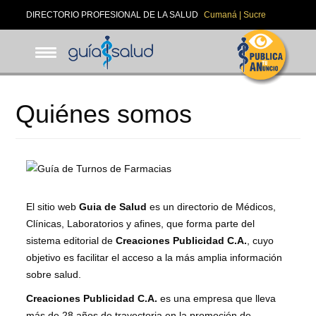
Pasar
DIRECTORIO PROFESIONAL DE LA SALUD
Cumaná | Sucre
al
contenido
principal
Quiénes somos
El sitio web
Guia de Salud
es un directorio de Médicos,
Clínicas, Laboratorios y afines, que forma parte del
sistema editorial de
Creaciones Publicidad C.A.
, cuyo
objetivo es facilitar el acceso a la más amplia información
sobre salud.
Creaciones Publicidad C.A.
es una empresa que lleva
más de 28 años de trayectoria en la promoción de