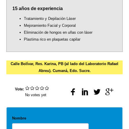
is
15 años de experiencia
external)
Tratamiento y Depilación Láser
Mejoramiento Facial y Corporal
Eliminación de hongos en uñas con láser
Plastima rico en plaquetas capilar
Calle Bolívar, Res. Karina, PB (al lado del Laboratorio Rafael
Abreu). Cumaná, Edo. Sucre.
Vote:
No votes yet
Nombre