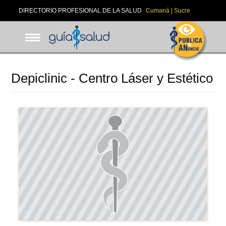
Pasar
DIRECTORIO PROFESIONAL DE LA SALUD
Cumaná | Sucre
al
contenido
principal
Depiclinic - Centro Láser y Estético