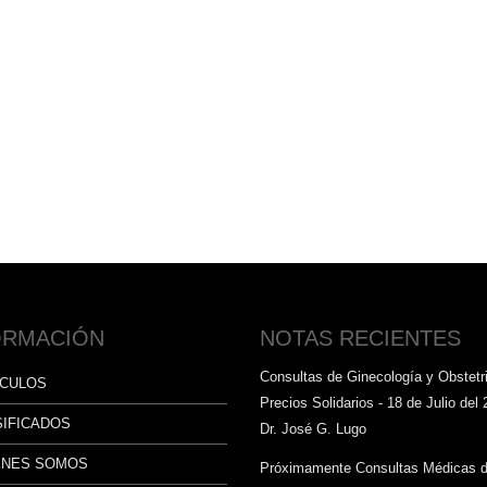
ORMACIÓN
NOTAS RECIENTES
Consultas de Ginecología y Obstetri
ÍCULOS
Precios Solidarios - 18 de Julio del 
SIFICADOS
Dr. José G. Lugo
ÉNES SOMOS
Próximamente Consultas Médicas 