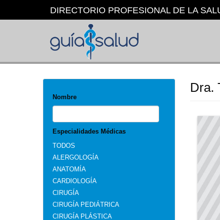
Pasar
DIRECTORIO PROFESIONAL DE LA SAL
al
contenido
principal
Dra.
Nombre
Especialidades Médicas
TODOS
ALERGOLOGÍA
ANATOMÍA
CARDIOLOGÍA
CIRUGÍA
CIRUGÍA PEDIÁTRICA
CIRUGÍA PLÁSTICA