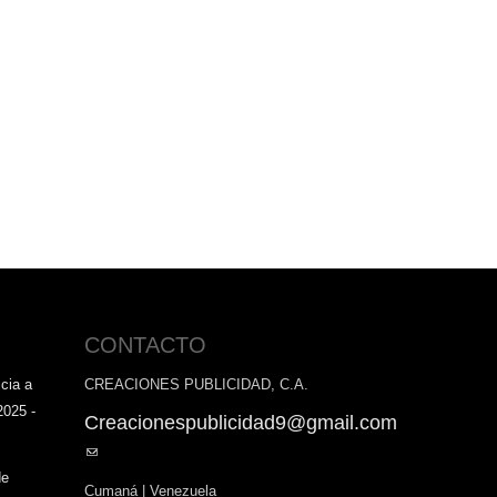
CONTACTO
cia a
CREACIONES PUBLICIDAD, C.A.
2025 -
Creacionespublicidad9@gmail.com
(link
sends
de
Cumaná | Venezuela