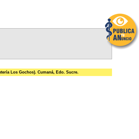
rutería Los Gochos). Cumaná, Edo. Sucre.