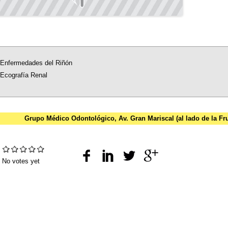
Enfermedades del Riñón
Ecografía Renal
Grupo Médico Odontológico, Av. Gran Mariscal (al lado de la F
:
No votes yet