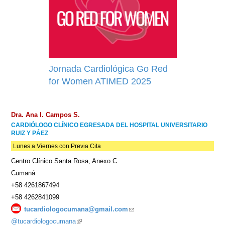
Jornada Cardiológica Go Red
for Women ATIMED 2025
Dra. Ana I. Campos S.
CARDIÓLOGO CLÍNICO EGRESADA DEL HOSPITAL UNIVERSITARIO
RUIZ Y PÁEZ
Lunes a Viernes con Previa Cita
Centro Clínico Santa Rosa, Anexo C
Cumaná
+58 4261867494
+58 4262841099
tucardiologocumana@gmail.com
(link
@tucardiologocumana
(link
sends