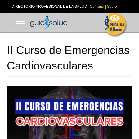
Pasar
DIRECTORIO PROFESIONAL DE LA SALUD
Cumaná | Sucre
al
contenido
principal
II Curso de Emergencias
Cardiovasculares