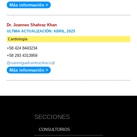
Más información >
is
e-
external)
mail)
Dr. Joannes Shahraz Khan
ULTIMA ACTUALIZACIÓN: ABRIL, 2025
Cardiología
+58 424 8443234
+58 293 4313959
@sanmiguelcentroclinico
(link
Más información >
is
external)
SECCIONES
CONSULTORIOS