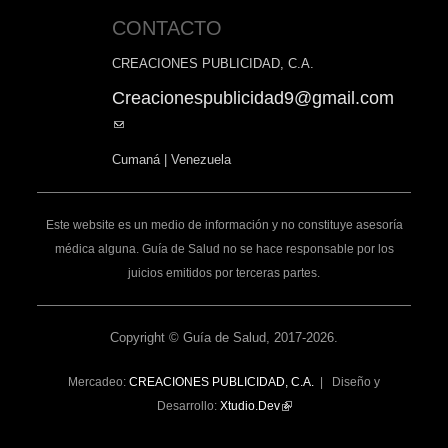
CONTACTO
CREACIONES PUBLICIDAD, C.A.
Creacionespublicidad9@gmail.com
(link
sends
Cumaná | Venezuela
e-
mail)
Este website es un medio de información y no constituye asesoría
médica alguna. Guía de Salud no se hace responsable por los
juicios emitidos por terceras partes.
Copyright © Guía de Salud, 2017-2026.
Mercadeo:
CREACIONES PUBLICIDAD, C.A.
| Diseño y
Desarrollo:
Xtudio.Dev
(link
is