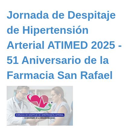
Jornada
de
Jornada de Despitaje
Despitaje
de
de Hipertensión
Hipertensión
Arterial
Arterial ATIMED 2025 -
ATIMED
2025
51 Aniversario de la
-
Galería
Farmacia San Rafael
Hipermarket