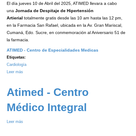
El día jueves 10 de Abril del 2025, ATIMED llevara a cabo
una
Jornada de Despitaje de Hipertensión
Artierial
totalmente gratis desde las 10 am hasta las 12 pm,
en la Farmacia San Rafael, ubicada en la Av. Gran Mariscal,
Cumaná, Edo. Sucre, en conmemoración al Aniversario 51 de
la farmacia.
ATIMED - Centro de Especialidades Medicas
Etiquetas:
Cardiología
Leer más
sobre
Jornada
de
Atimed - Centro
Despitaje
de
Médico Integral
Hipertensión
Arterial
Leer más
sobre
ATIMED
Atimed
2025