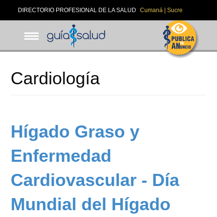
Pasar
DIRECTORIO PROFESIONAL DE LA SALUD
Cumaná | Sucre
al
contenido
principal
Cardiología
Hígado Graso y
Enfermedad
Cardiovascular - Día
Mundial del Hígado