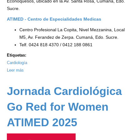
Econoquesos, ubicado en la Av. Santa Rosa, Cumaná, Edo.
Sucre.
ATIMED - Centro de Especialidades Medicas
Centro Profesional La Copita, Nivel Mezzanina, Local
M5, Av. Ferandez de Zerpa. Cumaná, Edo. Sucre.
Telf. 0424 818 4370 / 0412 188 0861
Etiquetas:
Cardiología
Leer más
sobre
Jornada
de
Jornada Cardiológica
Despitaje
de
Go Red for Women
Hipertensión
Arterial
ATIMED 2025
ATIMED
2025
-