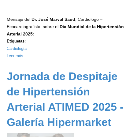
Mensaje del
Dr. José Marval Saud
, Cardiólogo –
Ecocardiografista, sobre el
Día Mundial de la Hipertensión
Arterial 2025
:
Etiquetas:
Cardiología
Leer más
sobre
Día
Mundial
Jornada de Despitaje
de
la
de Hipertensión
Hipertensión
Arterial
Arterial ATIMED 2025 -
2025
-
Galería Hipermarket
Dr.
José
Marval