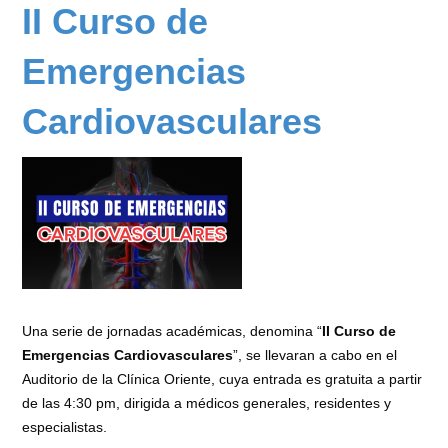
Graso
II Curso de
y
Enfermedad
Emergencias
Cardiovascular
-
Cardiovasculares
Día
Mundial
del
Hígado
Graso
2025
-
Dra.
Ana
Una serie de jornadas académicas, denomina “
II Curso de
Campos
Emergencias Cardiovasculares
”, se llevaran a cabo en el
Auditorio de la Clínica Oriente, cuya entrada es gratuita a partir
de las 4:30 pm, dirigida a médicos generales, residentes y
especialistas.