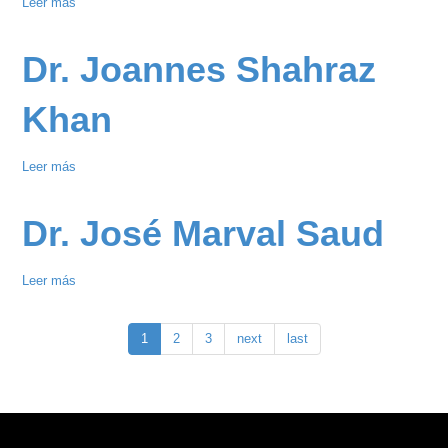
Leer más
sobre
Jornada
Cardiológica
Dr. Joannes Shahraz
Go
Red
Khan
for
Women
Leer más
sobre
ATIMED
Dr.
2025
Joannes
Dr. José Marval Saud
Shahraz
Khan
Leer más
sobre
Dr.
José
1
2
3
next
last
Marval
Saud