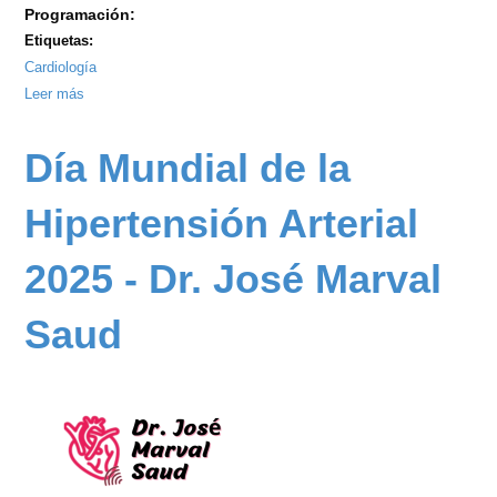
Programación:
Etiquetas:
Cardiología
Leer más
sobre
II
Curso
Día Mundial de la
de
Emergencias
Hipertensión Arterial
Cardiovasculares
2025 - Dr. José Marval
Saud