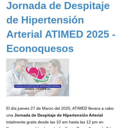
-
-
Jornada de Despitaje
Centro
51
Médico
Aniversario
de Hipertensión
Integral
de
la
Arterial ATIMED 2025 -
Farmacia
San
Econoquesos
Rafael
El día jueves 27 de Marzo del 2025, ATIMED llevara a cabo
una
Jornada de Despitaje de Hipertensión Arterial
totalmente gratis desde las 10 am hasta las 12 pm en