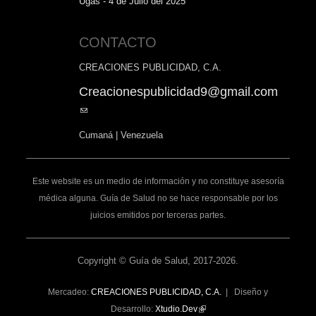
Ugas - 4 de Julio del 2025
CONTACTO
CREACIONES PUBLICIDAD, C.A.
Creacionespublicidad9@gmail.com
(link
sends
Cumaná | Venezuela
e-
mail)
Este website es un medio de información y no constituye asesoría
médica alguna. Guía de Salud no se hace responsable por los
juicios emitidos por terceras partes.
Copyright © Guía de Salud, 2017-2026.
Mercadeo:
CREACIONES PUBLICIDAD, C.A.
| Diseño y
Desarrollo:
Xtudio.Dev
(link