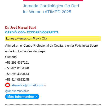
Jornada Cardiológica Go Red
for Women ATIMED 2025
Dr. José Marval Saud
CARDIÓLOGO - ECOCARDIOGRAFISTA
Lunes a viernes con Previa Cita
Atimed en el Centro Profesional La Copita; y en la Policlinica Sucre
en la Av. Fernández de Zerpa
Cumaná
+58 293 4337191
+58 424 8184370
+58 293 4333473
+58 414 0883245
atimedca@gmail.com
(link
@drjosemarval
(link
sends
Más información >
is
e-
external)
mail)