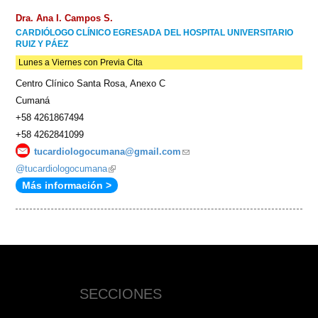
Dra. Ana I. Campos S.
CARDIÓLOGO CLÍNICO EGRESADA DEL HOSPITAL UNIVERSITARIO
RUIZ Y PÁEZ
Lunes a Viernes con Previa Cita
Centro Clínico Santa Rosa, Anexo C
Cumaná
+58 4261867494
+58 4262841099
tucardiologocumana@gmail.com
(link
@tucardiologocumana
(link
sends
Más información >
is
e-
external)
mail)
SECCIONES