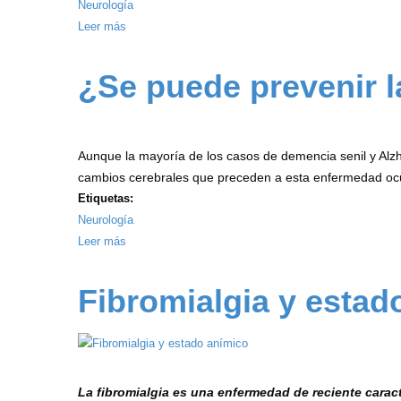
Neurología
Leer más
sobre
Dolor
de
¿Se puede prevenir l
cuello
detrás
de
Aunque la mayoría de los casos de demencia senil y Alz
la
cambios cerebrales que preceden a esta enfermedad ocurr
oreja
Etiquetas:
Neurología
Leer más
sobre
¿Se
puede
Fibromialgia y estad
prevenir
la
demencia
y
La fibromialgia es una enfermedad de reciente carac
el