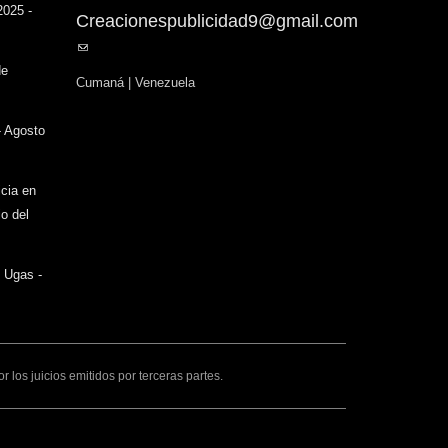
2025 -
Creacionespublicidad9@gmail.com
(link
sends
de
Cumaná | Venezuela
e-
mail)
- Agosto
icia en
o del
o Ugas -
los juicios emitidos por terceras partes.