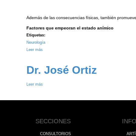
Alzheimer?
Además de las consecuencias físicas, también promueve
Factores que empeoran el estado anímico
Etiquetas:
Neurología
Leer más
sobre
Fibromialgia
y
Dr. José Ortiz
estado
anímico
Leer más
sobre
Dr.
José
Ortiz
SECCIONES
INF
CONSULTORIOS
ART