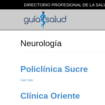
Pasar
DIRECTORIO PROFESIONAL DE LA SAL
al
contenido
principal
Neurología
Policlínica Sucre
Leer más
sobre
Policlínica
Sucre
Clínica Oriente