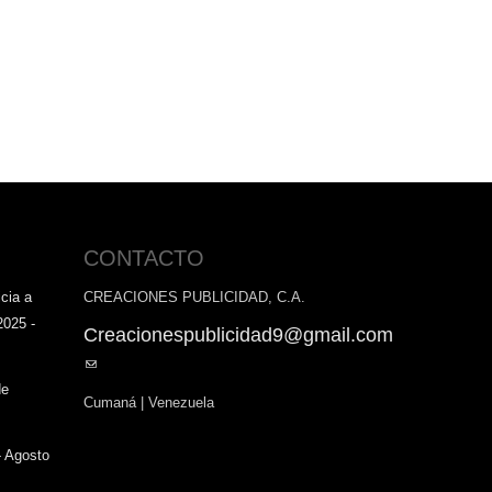
CONTACTO
cia a
CREACIONES PUBLICIDAD, C.A.
2025 -
Creacionespublicidad9@gmail.com
(link
sends
de
Cumaná | Venezuela
e-
mail)
- Agosto