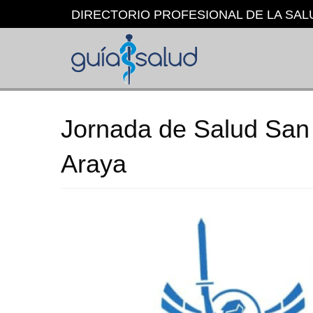
Pasar
DIRECTORIO PROFESIONAL DE LA SAL
al
contenido
principal
Jornada de Salud San 
Araya