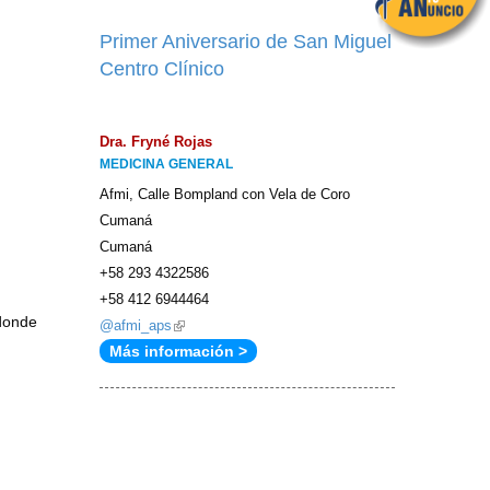
Primer Aniversario de San Miguel
Centro Clínico
Dra. Fryné Rojas
MEDICINA GENERAL
Afmi, Calle Bompland con Vela de Coro
Cumaná
Cumaná
+58 293 4322586
+58 412 6944464
 donde
@afmi_aps
(link
Más información >
is
external)