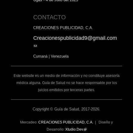
CONTACTO
CREACIONES PUBLICIDAD, C.A.
Creacionespublicidad9@gmail.com
(link
sends
Cumaná | Venezuela
e-
mail)
Este website es un medio de información y no constituye asesoría
médica alguna. Guía de Salud no se hace responsable por los
juicios emitidos por terceras partes.
Copyright © Guía de Salud, 2017-2026.
Mercadeo:
CREACIONES PUBLICIDAD, C.A.
| Diseño y
Desarrollo:
Xtudio.Dev
(link