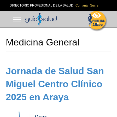
Pasar
DIRECTORIO PROFESIONAL DE LA SALUD
Cumaná | Sucre
al
contenido
principal
Medicina General
Jornada de Salud San
Miguel Centro Clínico
2025 en Araya