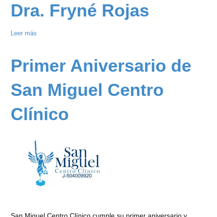
de
Dra. Fryné Rojas
Salud
San
Leer más
sobre
Miguel
Dra.
Centro
Fryné
Primer Aniversario de
Clínico
Rojas
2025
en
San Miguel Centro
Araya
Clínico
San Miguel Centro Clínico cumple su primer aniversario y