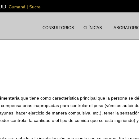
UD
Cumaná | Sucre
CONSULTORIOS
CLÍNICAS
LABORATORI
imentaria
que tiene como característica principal que la persona se d
compensatorias inapropiadas para controlar el peso (vómitos autoindu
ayunas, hacer ejercicio de manera compulsiva, etc.), tener la sensació
poder controlar la cantidad o el tipo de comida que se está ingiriendo) 
gazar debido a la insatisfacción que siente con su cuerpo. En la may