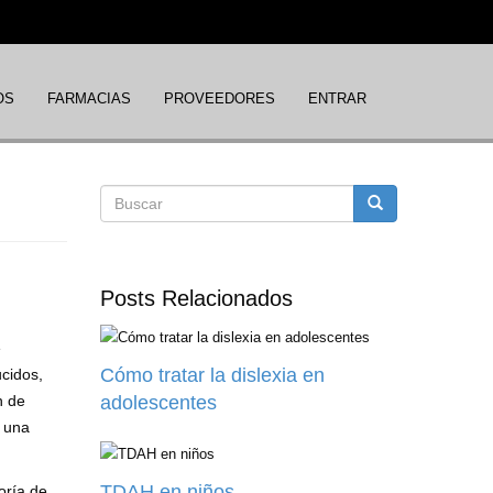
OS
FARMACIAS
PROVEEDORES
ENTRAR
Formulario
Buscar
de
Posts Relacionados
búsqueda
é
Cómo tratar la dislexia en
cidos,
n de
adolescentes
y una
TDAH en niños
oría de