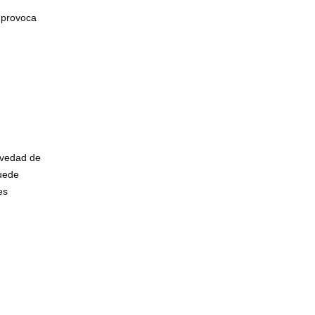
o provoca
avedad de
puede
es