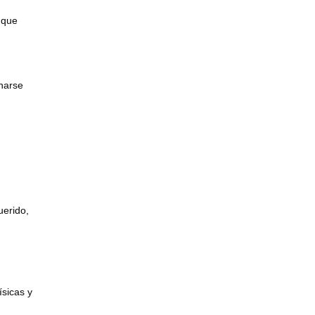
 que
narse
uerido,
ísicas y