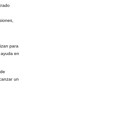
trado
siones,
lizan para
n ayuda en
 de
lcanzar un