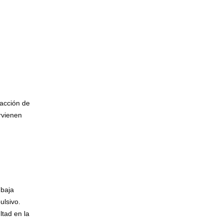
racción de
rvienen
 baja
ulsivo.
ltad en la