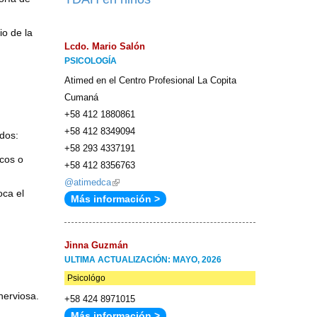
io de la
Lcdo. Mario Salón
PSICOLOGÍA
Atimed en el Centro Profesional La Copita
Cumaná
+58 412 1880861
+58 412 8349094
dos:
+58 293 4337191
icos o
+58 412 8356763
@atimedca
(link
oca el
Más información >
is
external)
Jinna Guzmán
ULTIMA ACTUALIZACIÓN: MAYO, 2026
Psicológo
nerviosa.
+58 424 8971015
Más información >