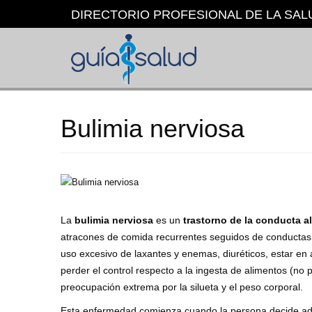
Pasar
DIRECTORIO PROFESIONAL DE LA SAL
al
contenido
principal
Bulimia nerviosa
La
bulimia nerviosa
es un
trastorno de la conducta al
atracones de comida recurrentes seguidos de conductas 
uso excesivo de laxantes y enemas, diuréticos, estar en 
perder el control respecto a la ingesta de alimentos (no 
preocupación extrema por la silueta y el peso corporal.
Esta enfermedad comienza cuando la persona decide adel