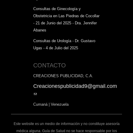
Consultas de Ginecología y
Obstetricia en Las Piedras de Cocollar
- 21 de Junio del 2025 - Dra. Jennifer
Abanes
Consultas de Urología - Dr. Gustavo
Ugas - 4 de Julio del 2025
CONTACTO
CREACIONES PUBLICIDAD, C.A.
Creacionespublicidad9@gmail.com
(link
sends
Cumaná | Venezuela
e-
mail)
Este website es un medio de información y no constituye asesoría
médica alguna. Guía de Salud no se hace responsable por los