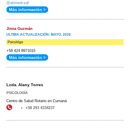
@atimedca
(link
Más información >
is
external)
Jinna Guzmán
ULTIMA ACTUALIZACIÓN: MAYO, 2026
Psicológo
+58 424 8971015
Más información >
Lcda. Alany Torres
PSICOLOGÍA
Centro de Salud Rotario en Cumaná
+58 293 4334237