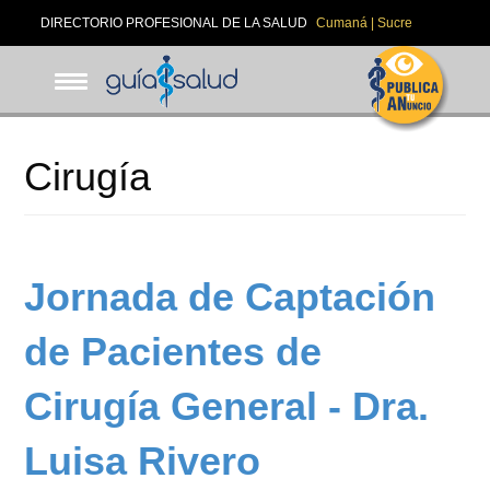
Pasar
DIRECTORIO PROFESIONAL DE LA SALUD
Cumaná | Sucre
al
contenido
principal
Cirugía
Jornada de Captación
de Pacientes de
Cirugía General - Dra.
Luisa Rivero