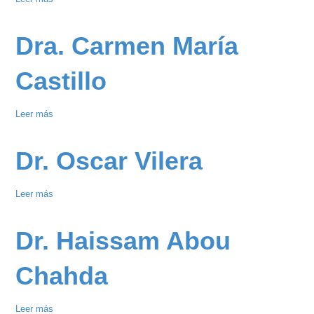
Jornada
de
Dra. Carmen María
Captación
de
Castillo
Pacientes
de
Leer más
sobre
Cirugía
Dra.
General
Carmen
-
Dr. Oscar Vilera
María
Dra.
Castillo
Luisa
Leer más
sobre
Rivero
Dr.
Oscar
Dr. Haissam Abou
Vilera
Chahda
Leer más
sobre