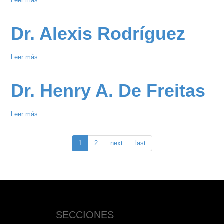
Leer más
sobre
Dra.
Gabriela
Dr. Alexis Rodríguez
Gómez
Leer más
sobre
Dr.
Alexis
Dr. Henry A. De Freitas
Rodríguez
Leer más
sobre
Dr.
Henry
1
2
next
last
A.
De
Freitas
SECCIONES