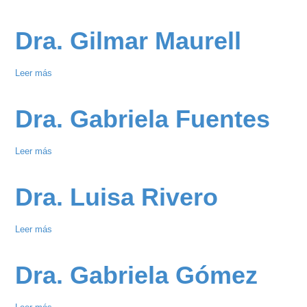
Dr.
Haissam
Dra. Gilmar Maurell
Abou
Chahda
Leer más
sobre
Dra.
Gilmar
Dra. Gabriela Fuentes
Maurell
Leer más
sobre
Dra.
Gabriela
Dra. Luisa Rivero
Fuentes
Leer más
sobre
Dra.
Luisa
Dra. Gabriela Gómez
Rivero