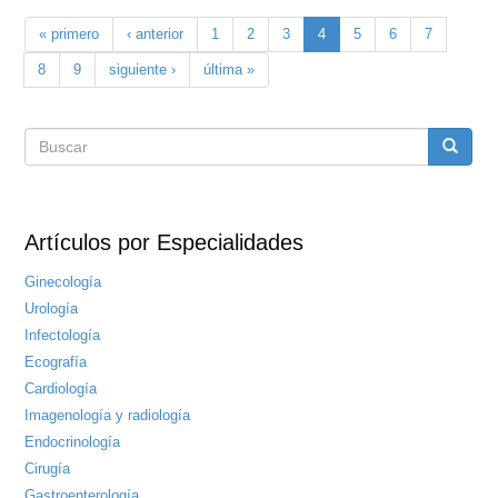
« primero
‹ anterior
1
2
3
4
5
6
7
8
9
siguiente ›
última »
Formulario
Buscar
de
Artículos por Especialidades
búsqueda
Ginecología
Urología
Infectología
Ecografía
Cardiología
Imagenología y radiología
Endocrinología
Cirugía
Gastroenterología